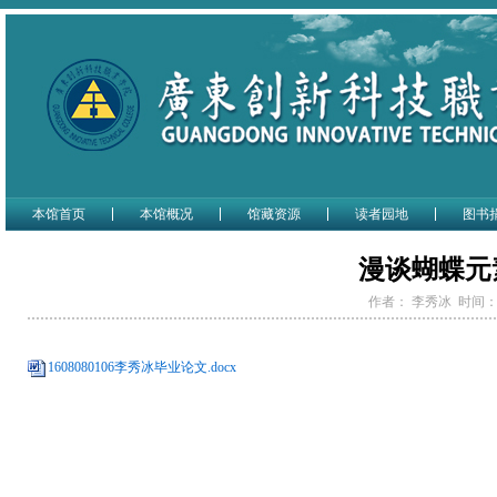
本馆首页
本馆概况
馆藏资源
读者园地
图书
漫谈蝴蝶元
作者： 李秀冰 时间： 20
1608080106李秀冰毕业论文.docx