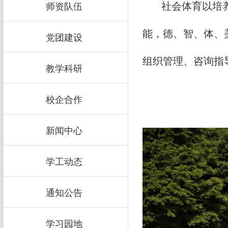
师资队伍
社会体育
以培
能，德、智、体、
党团建设
组织管理、咨询指
教学科研
校企合作
新闻中心
学工动态
通知公告
学习园地