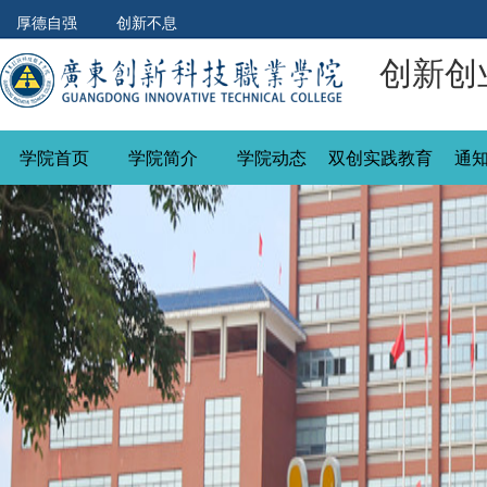
厚德自强 创新不息
创新创
学院首页
学院简介
学院动态
双创实践教育
通