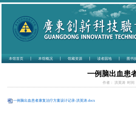
本馆首页
本馆概况
馆藏资源
读者园地
图书
一例脑出血患
作者： 洪英涛 时间： 2
一例脑出血患者康复治疗方案设计记录-洪英涛.docx